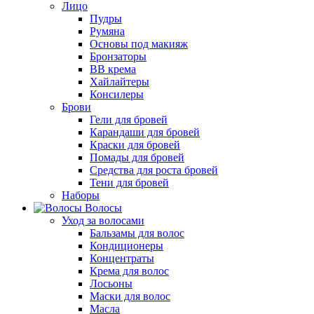
Лицо
Пудры
Румяна
Основы под макияж
Бронзаторы
BB крема
Хайлайтеры
Консилеры
Брови
Гели для бровей
Карандаши для бровей
Краски для бровей
Помады для бровей
Средства для роста бровей
Тени для бровей
Наборы
Волосы
Уход за волосами
Бальзамы для волос
Кондиционеры
Концентраты
Крема для волос
Лосьоны
Маски для волос
Масла