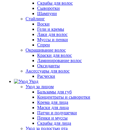
Скрабы для волос
Сыворотки
Шампуни
Стайлинг
Воски
Гели и кремы
Лаки для волос
Муссы и пенки
Спреи
Окрашивание волос
Краски для волос
Ламинирование волос
Оксиданты
Аксессуары для волос
Расчески
Уход
Уход за лицом
Бальзамы для губ
Концентраты и сыворотки
Крема для лица
Маски для лица
Патчи и подушечки
Пенки и муссы
Скрабы для лица
Уход за полостью рта