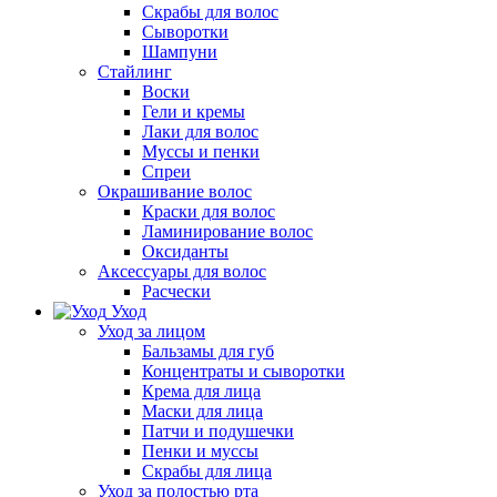
Скрабы для волос
Сыворотки
Шампуни
Стайлинг
Воски
Гели и кремы
Лаки для волос
Муссы и пенки
Спреи
Окрашивание волос
Краски для волос
Ламинирование волос
Оксиданты
Аксессуары для волос
Расчески
Уход
Уход за лицом
Бальзамы для губ
Концентраты и сыворотки
Крема для лица
Маски для лица
Патчи и подушечки
Пенки и муссы
Скрабы для лица
Уход за полостью рта