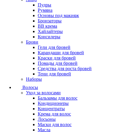
Пудры
Румяна
Основы под макияж
Бронзаторы
BB крема
Хайлайтеры
Консилеры
Брови
Гели для бровей
Карандаши для бровей
Краски для бровей
Помады для бровей
Средства для роста бровей
Тени для бровей
Наборы
Волосы
Уход за волосами
Бальзамы для волос
Кондиционеры
Концентраты
Крема для волос
Лосьоны
Маски для волос
Масла