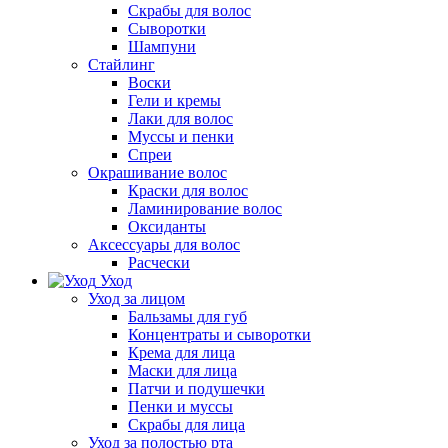
Скрабы для волос
Сыворотки
Шампуни
Стайлинг
Воски
Гели и кремы
Лаки для волос
Муссы и пенки
Спреи
Окрашивание волос
Краски для волос
Ламинирование волос
Оксиданты
Аксессуары для волос
Расчески
Уход
Уход за лицом
Бальзамы для губ
Концентраты и сыворотки
Крема для лица
Маски для лица
Патчи и подушечки
Пенки и муссы
Скрабы для лица
Уход за полостью рта