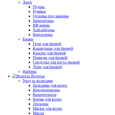
Лицо
Пудры
Румяна
Основы под макияж
Бронзаторы
BB крема
Хайлайтеры
Консилеры
Брови
Гели для бровей
Карандаши для бровей
Краски для бровей
Помады для бровей
Средства для роста бровей
Тени для бровей
Наборы
Волосы
Уход за волосами
Бальзамы для волос
Кондиционеры
Концентраты
Крема для волос
Лосьоны
Маски для волос
Масла