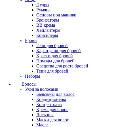
Пудры
Румяна
Основы под макияж
Бронзаторы
BB крема
Хайлайтеры
Консилеры
Брови
Гели для бровей
Карандаши для бровей
Краски для бровей
Помады для бровей
Средства для роста бровей
Тени для бровей
Наборы
Волосы
Уход за волосами
Бальзамы для волос
Кондиционеры
Концентраты
Крема для волос
Лосьоны
Маски для волос
Масла