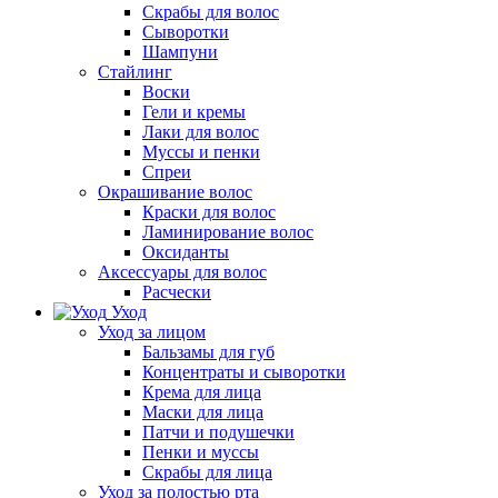
Скрабы для волос
Сыворотки
Шампуни
Стайлинг
Воски
Гели и кремы
Лаки для волос
Муссы и пенки
Спреи
Окрашивание волос
Краски для волос
Ламинирование волос
Оксиданты
Аксессуары для волос
Расчески
Уход
Уход за лицом
Бальзамы для губ
Концентраты и сыворотки
Крема для лица
Маски для лица
Патчи и подушечки
Пенки и муссы
Скрабы для лица
Уход за полостью рта