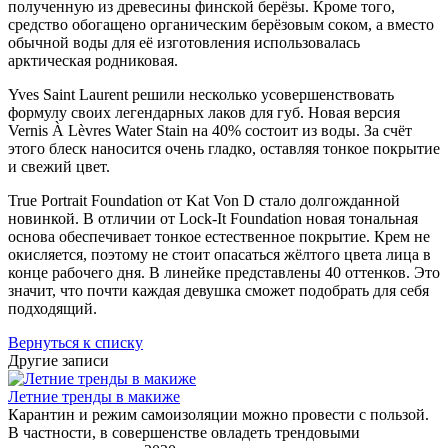
полученную из древесины финской берёзы. Кроме того,
средство обогащено органическим берёзовым соком, а вместо
обычной воды для её изготовления использовалась
арктическая родниковая.
Yves Saint Laurent решили несколько усовершенствовать
формулу своих легендарных лаков для губ. Новая версия
Vernis À Lèvres Water Stain на 40% состоит из воды. За счёт
этого блеск наносится очень гладко, оставляя тонкое покрытие
и свежий цвет.
True Portrait Foundation от Kat Von D стало долгожданной
новинкой. В отличии от Lock-It Foundation новая тональная
основа обеспечивает тонкое естественное покрытие. Крем не
окисляется, поэтому не стоит опасаться жёлтого цвета лица в
конце рабочего дня. В линейке представлены 40 оттенков. Это
значит, что почти каждая девушка сможет подобрать для себя
подходящий.
Вернуться к списку
Другие записи
Летние тренды в макиже
Карантин и режим самоизоляции можно провести с пользой.
В частности, в совершенстве овладеть трендовыми