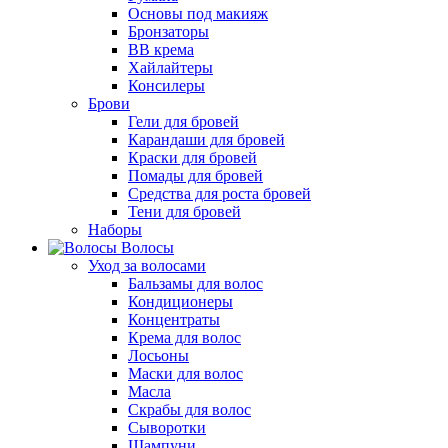
Основы под макияж
Бронзаторы
BB крема
Хайлайтеры
Консилеры
Брови
Гели для бровей
Карандаши для бровей
Краски для бровей
Помады для бровей
Средства для роста бровей
Тени для бровей
Наборы
Волосы
Уход за волосами
Бальзамы для волос
Кондиционеры
Концентраты
Крема для волос
Лосьоны
Маски для волос
Масла
Скрабы для волос
Сыворотки
Шампуни