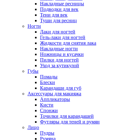
Накладные ресницы
Подводки для век
Тени для век
Туши для ресниц
Ногти
Лаки для ногтей
Гель-лаки для ногтей
Жидкости для снятия лака
Накладные ногти
Ножницы и кусачки
Пилки для ногтей
Уход за кутикулой
Губы
Помады
Блески
Карандаши для губ
Аксессуары для макияжа
Аппликаторы
Кисти
Спонжи
Точилки для карандашей
Футляры для теней и румян
Лицо
Пудры
Румяна