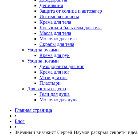
Депиляция
Защита от солнца и автозагар
Интимная гигиена
Крема для тела
Лосьоны и бальзамы для тела
Масла для тела
Молочко для тела
Скрабы для тела
Уход за руками
Крема для рук
Уход за ногами
Дезодоранты для ног
Крема для ног
Мази для ног
Пластыри
Для ванны и душа
Гели для душа
Молочко для душа
Главная страница
•
Блог
•
Звёздный визажист Сергей Наумов раскрыл секреты иде