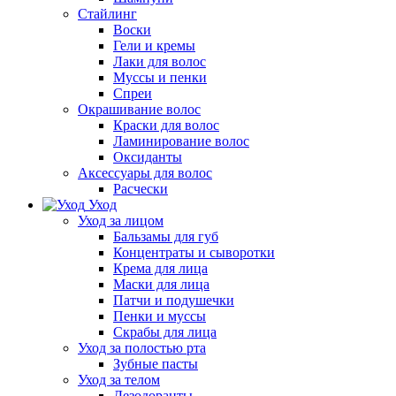
Стайлинг
Воски
Гели и кремы
Лаки для волос
Муссы и пенки
Спреи
Окрашивание волос
Краски для волос
Ламинирование волос
Оксиданты
Аксессуары для волос
Расчески
Уход
Уход за лицом
Бальзамы для губ
Концентраты и сыворотки
Крема для лица
Маски для лица
Патчи и подушечки
Пенки и муссы
Скрабы для лица
Уход за полостью рта
Зубные пасты
Уход за телом
Дезодоранты