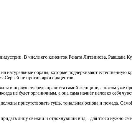
индустрии. В числе его клиенток Рената Литвинова, Равшана К
а натуральные образы, которые подчёркивают естественную кра
мя Сергей не против ярких акцентов.
лжны в первую очередь нравится самой женщине, а потом уже пр
икогда не будет органичным, а она сама начнёт неловко себя чувс
а должны присутствовать тушь, тональная основа и помада. Само
 придать лицу свежий и отдохнувший вид – для этого нужно см