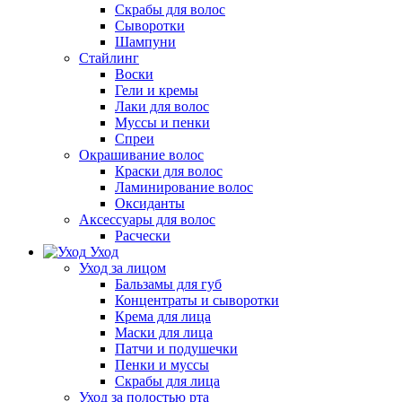
Скрабы для волос
Сыворотки
Шампуни
Стайлинг
Воски
Гели и кремы
Лаки для волос
Муссы и пенки
Спреи
Окрашивание волос
Краски для волос
Ламинирование волос
Оксиданты
Аксессуары для волос
Расчески
Уход
Уход за лицом
Бальзамы для губ
Концентраты и сыворотки
Крема для лица
Маски для лица
Патчи и подушечки
Пенки и муссы
Скрабы для лица
Уход за полостью рта