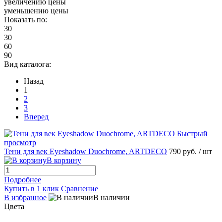
увеличению цены
уменьшению цены
Показать по:
30
30
60
90
Вид каталога:
Назад
1
2
3
Вперед
Быстрый
просмотр
Тени для век Eyeshadow Duochrome, ARTDECO
790 руб.
/ шт
В корзину
Подробнее
Купить в 1 клик
Сравнение
В избранное
В наличии
Цвета