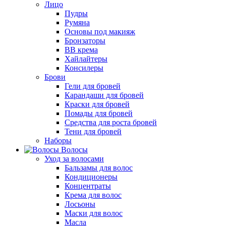
Лицо
Пудры
Румяна
Основы под макияж
Бронзаторы
BB крема
Хайлайтеры
Консилеры
Брови
Гели для бровей
Карандаши для бровей
Краски для бровей
Помады для бровей
Средства для роста бровей
Тени для бровей
Наборы
Волосы
Уход за волосами
Бальзамы для волос
Кондиционеры
Концентраты
Крема для волос
Лосьоны
Маски для волос
Масла