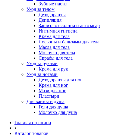
Зубные пасты
Уход за телом
Дезодоранты
Депиляция
Защита от солнца и автозагар
Интимная гигиена
Крема для тела
Лосьоны и бальзамы для тела
Масла для тела
Молочко для тела
Скрабы для тела
Уход за руками
Крема для рук
Уход за ногами
Дезодоранты для ног
Крема для ног
Мази для ног
Пластыри
Для ванны и душа
Гели для душа
Молочко для душа
Главная страница
•
Каталог товаров